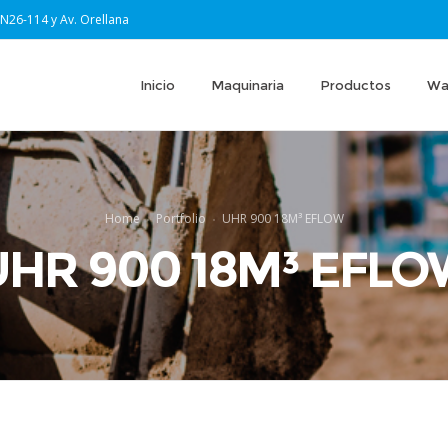
 N26-114 y Av. Orellana
Inicio
Maquinaria
Productos
Wa
Home
Portfolio
UHR 900 18M³ EFLOW
UHR 900 18M³ EFLO