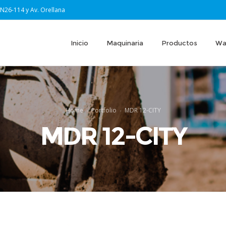
 N26-114 y Av. Orellana
Inicio
Maquinaria
Productos
Wa
Home
Portfolio
MDR 12-CITY
MDR 12-CITY