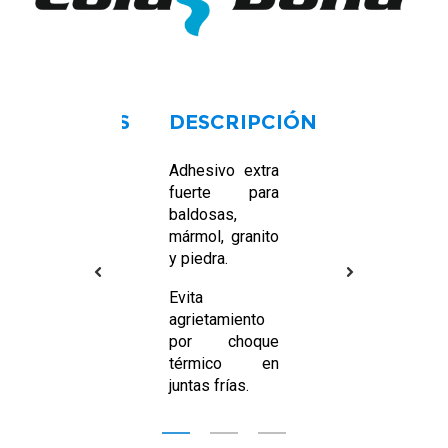
NTÁCTANOS
DESCRIPCIÓN
INFOR
EXT
rección:
Pasaje
Adhesivo extra
onso
fuerte para
Adhes
rves
baldosas,
extra
6 -114
mármol, granito
fuert
Av.
y piedra.
para
ellana
baldos
Evita
mármo
léfono:
agrietamiento
granit
02-425/
por choque
piedr
02-426
térmico en
Evita
juntas frías.
grieta
las ju
il:
info@brem.com.ec
frias